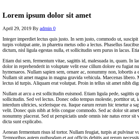
Lorem ipsum dolor sit amet
April 29, 2019
By
admin
0
Integer imperdiet lectus quis justo. In sem justo, commodo ut, suscipit
turpis volutpat ante, in pharetra metus odio a lectus. Phasellus fauc
dictum, nisl ligula egestas nulla, et sollicitudin sem purus in lacus. E
Etiam dui sem, fermentum vitae, sagittis id, malesuada in, quam. In lao
dolor in reprehenderit in voluptate velit esse cillum dolore eu fugiat nu
hymenaeos. Nullam sapien sem, ornare ac, nonummy non, lobortis a eni
Nullam sit amet magna in magna gravida vehicula. Maecenas libero. Mor
lectus id turpis. Aliquam erat volutpat. Proin in tellus sit amet nibh dig
Nullam at arcu a est sollicitudin euismod. Etiam ligula pede, sagittis 
sollicitudin. Sed vel lectus. Donec odio tempus molestie, porttitor ut, 
interdum ultricies, scelerisque eu. Itaque earum rerum hic tenetur a sa
velit. Donec quis nibh at felis congue commodo. Sed ac dolor sit amet 
nonummy placerat. Sed ut perspiciatis unde omnis iste natus error sit 
dicta sunt explicabo.
Aenean fermentum risus id tortor. Nullam feugiat, turpis at pulvinar vul
Temporibus autem quibusdam et aut officiis debitis aut rerum necessita