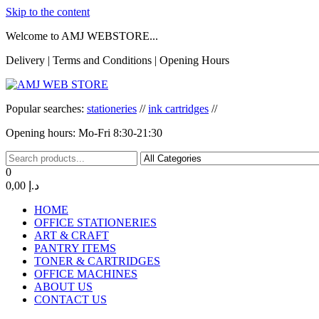
Skip to the content
Welcome to AMJ WEBSTORE...
Delivery | Terms and Conditions | Opening Hours
AMJ WEB STORE
AMJ WEB STORE
Popular searches:
stationeries
//
ink cartridges
//
Opening hours: Mo-Fri 8:30-21:30
0
0,00 د.إ
HOME
OFFICE STATIONERIES
ART & CRAFT
PANTRY ITEMS
TONER & CARTRIDGES
OFFICE MACHINES
ABOUT US
CONTACT US