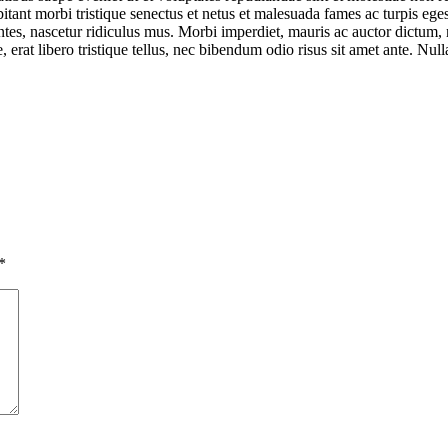
ant morbi tristique senectus et netus et malesuada fames ac turpis egest
s, nascetur ridiculus mus. Morbi imperdiet, mauris ac auctor dictum, nis
 erat libero tristique tellus, nec bibendum odio risus sit amet ante. Nul
*