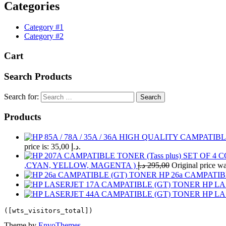
Categories
Category #1
Category #2
Cart
Search Products
Search for:
Products
price is: 35,00 د.إ.
,CYAN, YELLOW, MAGENTA )
د.إ
295,00
HP 26a CAMPATIB
HP LA
HP LA
([wts_visitors_total])
Theme by
EnvoThemes