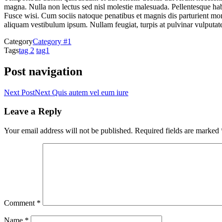
magna. Nulla non lectus sed nisl molestie malesuada. Pellentesque habit
Fusce wisi. Cum sociis natoque penatibus et magnis dis parturient monte
aliquam vestibulum ipsum. Nullam feugiat, turpis at pulvinar vulputate,
Category
Category #1
Tags
tag 2
tag1
Post navigation
Next Post
Next
Quis autem vel eum iure
Leave a Reply
Your email address will not be published.
Required fields are marked
Comment
*
Name
*