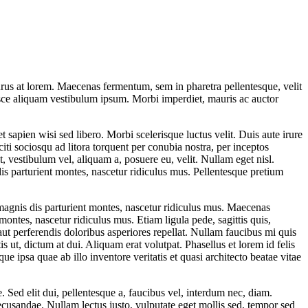
 purus at lorem. Maecenas fermentum, sem in pharetra pellentesque, velit
Fusce aliquam vestibulum ipsum. Morbi imperdiet, mauris ac auctor
 sapien wisi sed libero. Morbi scelerisque luctus velit. Duis aute irure
aciti sociosqu ad litora torquent per conubia nostra, per inceptos
estibulum vel, aliquam a, posuere eu, velit. Nullam eget nisl.
s parturient montes, nascetur ridiculus mus. Pellentesque pretium
t magnis dis parturient montes, nascetur ridiculus mus. Maecenas
montes, nascetur ridiculus mus. Etiam ligula pede, sagittis quis,
 aut perferendis doloribus asperiores repellat. Nullam faucibus mi quis
ut, dictum at dui. Aliquam erat volutpat. Phasellus et lorem id felis
ipsa quae ab illo inventore veritatis et quasi architecto beatae vitae
e. Sed elit dui, pellentesque a, faucibus vel, interdum nec, diam.
ecusandae. Nullam lectus justo, vulputate eget mollis sed, tempor sed