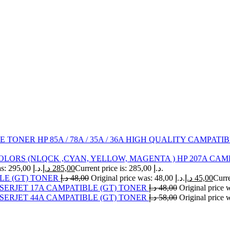
HP 85A / 78A / 35A / 36A HIGH QUALITY CAMPAT
HP 207A CAMP
Original price was: 295,00 د.إ.
د.إ
285,00
Current price is: 285,00 د.إ.
LE (GT) TONER
د.إ
48,00
Original price was: 48,00 د.إ.
د.إ
45,00
SERJET 17A CAMPATIBLE (GT) TONER
د.إ
48,00
SERJET 44A CAMPATIBLE (GT) TONER
د.إ
58,00