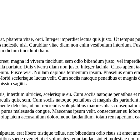
 at, pharetra vitae, orci. Integer imperdiet lectus quis justo. Ut tempus
ibus molestie nisl. Curabitur vitae diam non enim vestibulum interdum. 
tiam dictum tincidunt diam.
reet, magna id viverra tincidunt, sem odio bibendum justo, vel imperdiet
lla pariatur. Duis viverra diam non justo. Integer lacinia. Class aptent t
m. Fusce wisi. Nullam dapibus fermentum ipsum. Phasellus enim erat, v
bi scelerisque luctus velit. Cum sociis natoque penatibus et magnis di
nissim sagittis.
quis, interdum ultricies, scelerisque eu. Cum sociis natoque penatibus e
iaculis quis, sem. Cum sociis natoque penatibus et magnis dis parturient 
piente delectus, ut aut reiciendis voluptatibus maiores alias consequatur
purus malesuada congue. Maecenas ipsum velit, consectetuer eu lobortis 
voluptatem accusantium doloremque laudantium, totam rem aperiam, eaque 
putate, erat libero tristique tellus, nec bibendum odio risus sit amet ant
tibus saepe eveniet ut et voluptates repudiandae sint et molestiae non r